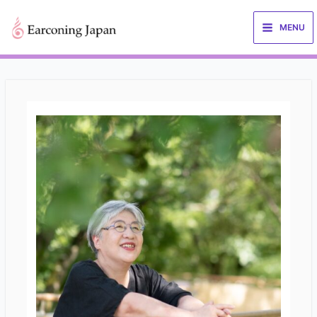
内
容
MENU
を
ス
キ
ッ
プ