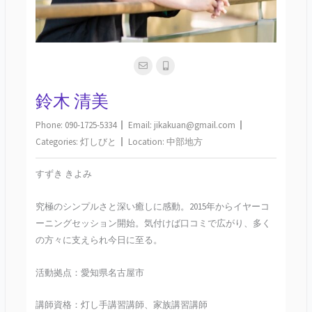
鈴木 清美
Phone:
090-1725-5334
Email:
jikakuan@gmail.com
Categories:
灯しびと
Location:
中部地方
すずき きよみ
究極のシンプルさと深い癒しに感動。2015年からイヤーコ
ーニングセッション開始。気付けば口コミで広がり、多く
の方々に支えられ今日に至る。
活動拠点：愛知県名古屋市
講師資格：灯し手講習講師、家族講習講師