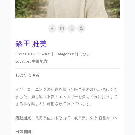
篠田 雅美
Phone:
090-6801-4020
Categories:
灯しびと
Location:
中部地方
しのだ まさみ
イヤーコーニングの存在を知った時全身の細胞がざわつき
ました。満ち溢れる愛のエネルギーを多くの方にお届けで
きる事を楽しみに施術させて頂いています。
活動拠点
：長野県佐久市取出町、岐阜県、東京 直営サロン
出張範囲
：