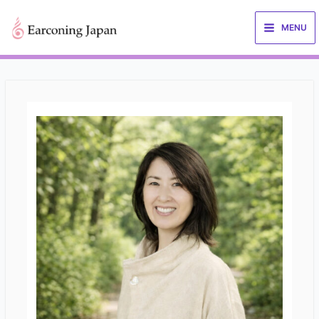
内
容
MENU
を
ス
キ
ッ
プ