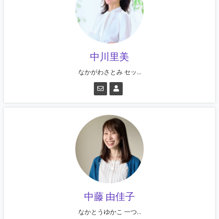
中川里美
なかがわさとみ セッ...
中藤 由佳子
なかとうゆかこ 一つ...