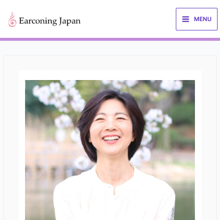
内
容
MENU
を
ス
キ
ッ
プ