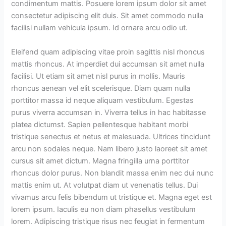
condimentum mattis. Posuere lorem ipsum dolor sit amet
consectetur adipiscing elit duis. Sit amet commodo nulla
facilisi nullam vehicula ipsum. Id ornare arcu odio ut.
Eleifend quam adipiscing vitae proin sagittis nisl rhoncus
mattis rhoncus. At imperdiet dui accumsan sit amet nulla
facilisi. Ut etiam sit amet nisl purus in mollis. Mauris
rhoncus aenean vel elit scelerisque. Diam quam nulla
porttitor massa id neque aliquam vestibulum. Egestas
purus viverra accumsan in. Viverra tellus in hac habitasse
platea dictumst. Sapien pellentesque habitant morbi
tristique senectus et netus et malesuada. Ultrices tincidunt
arcu non sodales neque. Nam libero justo laoreet sit amet
cursus sit amet dictum. Magna fringilla urna porttitor
rhoncus dolor purus. Non blandit massa enim nec dui nunc
mattis enim ut. At volutpat diam ut venenatis tellus. Dui
vivamus arcu felis bibendum ut tristique et. Magna eget est
lorem ipsum. Iaculis eu non diam phasellus vestibulum
lorem. Adipiscing tristique risus nec feugiat in fermentum