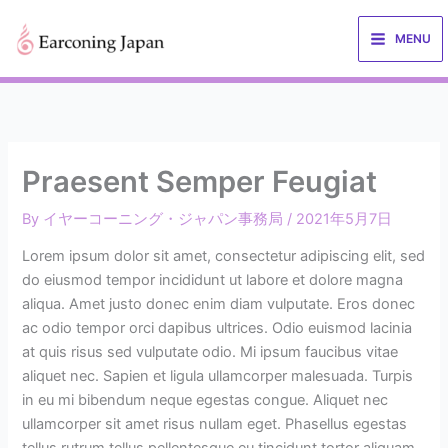
内
容
MENU
を
ス
キ
ッ
プ
Praesent Semper Feugiat
By
イヤーコーニング・ジャパン事務局
/
2021年5月7日
Lorem ipsum dolor sit amet, consectetur adipiscing elit, sed
do eiusmod tempor incididunt ut labore et dolore magna
aliqua. Amet justo donec enim diam vulputate. Eros donec
ac odio tempor orci dapibus ultrices. Odio euismod lacinia
at quis risus sed vulputate odio. Mi ipsum faucibus vitae
aliquet nec. Sapien et ligula ullamcorper malesuada. Turpis
in eu mi bibendum neque egestas congue. Aliquet nec
ullamcorper sit amet risus nullam eget. Phasellus egestas